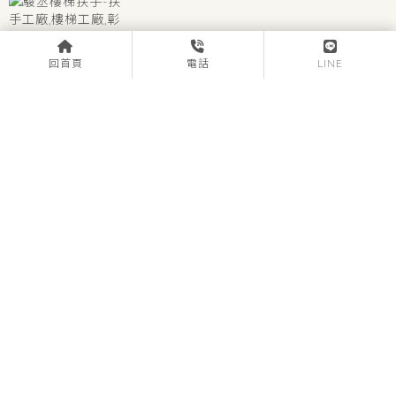
回首頁
電話
LINE
bbvv4455
0979-251998
彰化縣社頭鄉協和村後路巷17-5號
關於駿丞
服務項目
產品樣式
工程實績
聯絡我們
扶手工廠
彰化扶手工廠
社頭鄉扶手工廠
樓梯工廠
彰化樓梯工廠
Designed by
揚京快客
Copyright © 2026
隱私權政策
網站使用條款
..
累積人氣: 107394