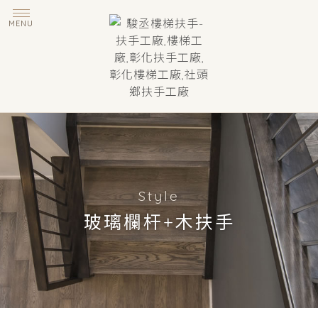
玻璃欄杆+木扶手