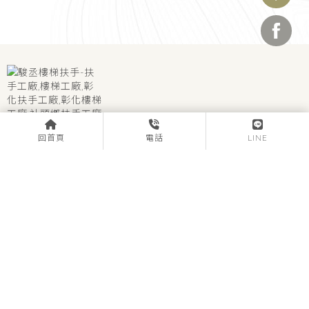
回首頁
電話
LINE
bbvv4455
0979-251998
彰化縣社頭鄉協和村後路巷17-5號
關於駿丞
服務項目
產品樣式
工程實績
聯絡我們
扶手工廠
彰化扶手工廠
社頭鄉扶手工廠
樓梯工廠
彰化樓梯工廠