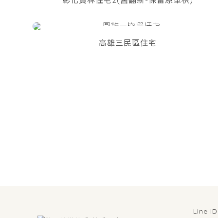
彰化員林住宅2(舊翻新-保留原車枳)
高雄三民區住宅