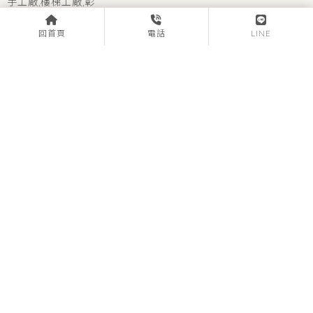
回首頁
電話
LINE
bbvv4455
0979-251998
彰化縣社頭鄉協和村後路巷17-5號
關於駿丞
服務項目
產品樣式
工程實績
聯絡我們
扶手工廠
彰化扶手工廠
社頭鄉扶手工廠
樓梯工廠
彰化樓梯工廠
Designed by
揚京快客
Copyright © 2026
隱私權政策
網站使用條款
..
累積人氣: 106485